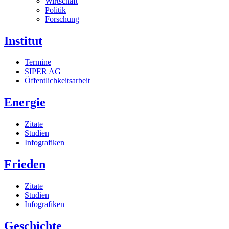
Wirtschaft
Politik
Forschung
Institut
Termine
SIPER AG
Öffentlichkeitsarbeit
Energie
Zitate
Studien
Infografiken
Frieden
Zitate
Studien
Infografiken
Geschichte