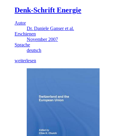
Denk-Schrift Energie
Autor
Dr. Daniele Ganser et al.
Erschienen
November 2007
Sprache
deutsch
weiterlesen