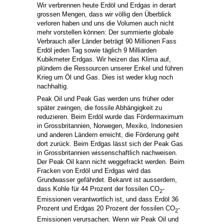
Wir verbrennen heute Erdöl und Erdgas in derart
grossen Mengen, dass wir völlig den Überblick
verloren haben und uns die Volumen auch nicht
mehr vorstellen können: Der summierte globale
Verbrauch aller Länder beträgt 90 Millionen Fass
Erdöl jeden Tag sowie täglich 9 Milliarden
Kubikmeter Erdgas. Wir heizen das Klima auf,
plündern die Ressourcen unserer Enkel und führen
Krieg um Öl und Gas. Dies ist weder klug noch
nachhaltig.
Peak Oil und Peak Gas werden uns früher oder
später zwingen, die fossile Abhängigkeit zu
reduzieren. Beim Erdöl wurde das Fördermaximum
in Grossbritannien, Norwegen, Mexiko, Indonesien
und anderen Ländern erreicht, die Förderung geht
dort zurück. Beim Erdgas lässt sich der Peak Gas
in Grossbritannien wissenschaftlich nachweisen.
Der Peak Oil kann nicht weggefrackt werden. Beim
Fracken von Erdöl und Erdgas wird das
Grundwasser gefährdet. Bekannt ist ausserdem,
dass Kohle für 44 Prozent der fossilen CO
-
2
Emissionen verantwortlich ist, und dass Erdöl 36
Prozent und Erdgas 20 Prozent der fossilen CO
-
2
Emissionen verursachen. Wenn wir Peak Oil und