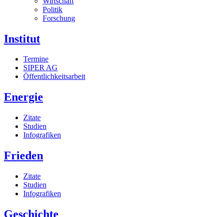
Wirtschaft
Politik
Forschung
Institut
Termine
SIPER AG
Öffentlichkeitsarbeit
Energie
Zitate
Studien
Infografiken
Frieden
Zitate
Studien
Infografiken
Geschichte