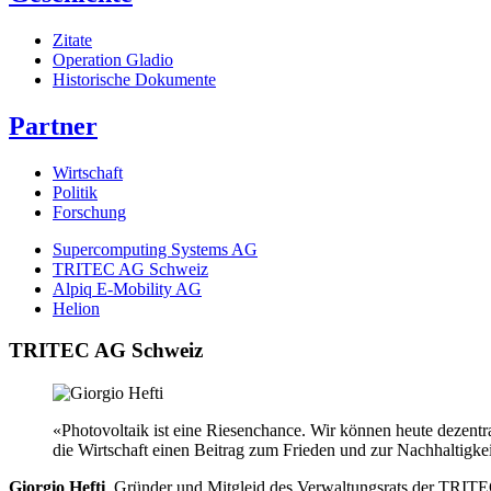
Zitate
Operation Gladio
Historische Dokumente
Partner
Wirtschaft
Politik
Forschung
Supercomputing Systems AG
TRITEC AG Schweiz
Alpiq E-Mobility AG
Helion
TRITEC AG Schweiz
«Photovoltaik ist eine Riesenchance. Wir können heute dezentr
die Wirtschaft einen Beitrag zum Frieden und zur Nachhaltigkei
Giorgio Hefti
, Gründer und Mitgleid des Verwaltungsrats der TRI